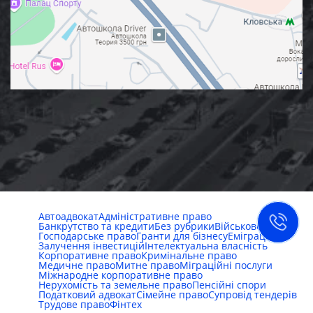
Автоадвокат
Адміністративне право
Банкрутство та кредити
Без рубрики
Військове право
Господарське право
Гранти для бізнесу
Еміграція
Залучення інвестицій
Інтелектуальна власність
Корпоративне право
Кримінальне право
Медичне право
Митне право
Міграційні послуги
Міжнародне корпоративне право
Нерухомість та земельне право
Пенсійні спори
Податковий адвокат
Сімейне право
Супровід тендерів
Трудове право
Фінтех