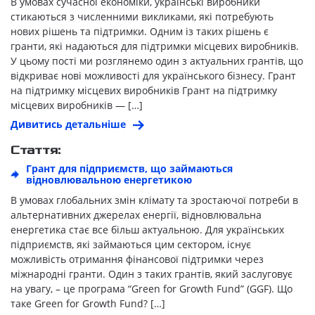
В умовах сучасної економіки, українські виробники
стикаються з численними викликами, які потребують
нових рішень та підтримки. Одним із таких рішень є
гранти, які надаються для підтримки місцевих виробників.
У цьому пості ми розглянемо один з актуальних грантів, що
відкриває нові можливості для українського бізнесу. Грант
на підтримку місцевих виробників Грант на підтримку
місцевих виробників — […]
Дивитись детальніше
Стаття:
Грант для підприємств, що займаються
відновлювальною енергетикою
В умовах глобальних змін клімату та зростаючої потреби в
альтернативних джерелах енергії, відновлювальна
енергетика стає все більш актуальною. Для українських
підприємств, які займаються цим сектором, існує
можливість отримання фінансової підтримки через
міжнародні гранти. Один з таких грантів, який заслуговує
на увагу, – це програма “Green for Growth Fund” (GGF). Що
таке Green for Growth Fund? […]