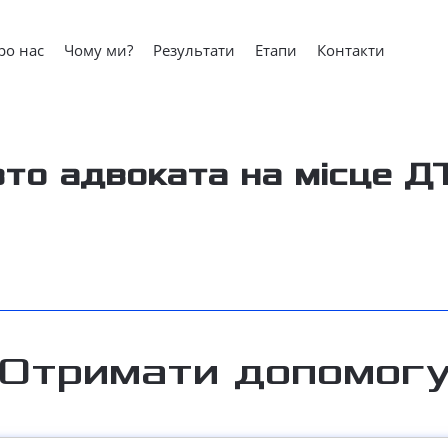
ро нас
Чому ми?
Результати
Етапи
Контакти
то адвоката на місце Д
Отримати допомог