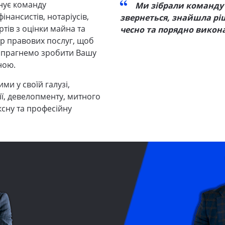
нує команду
Ми зібрали команду 
інансистів, нотаріусів,
звернеться, знайшла рі
тів з оцінки майна та
чесно та порядно викон
тр правових послуг, щоб
и прагнемо зробити Вашу
ною.
ми у своїй галузі,
ії, девелопменту, митного
ксну та професійну