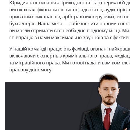
Юридична компанія «Приходько та Партнери» об’єд
висококваліфікованих юристів, адвокатів, аудиторів, ф
приватних виконавців, арбітражних керуючих, експер
бухгалтерів. Наша мета — забезпечити повний спек
ви могли отримати все необхідне в одному місці. М
співпрацю з нами максимально зручною та ефектив
У нашій команді працюють фахівці, визнані найкращи
включаючи експертів з кримінального права, медіац
та міграційного права. Ми готові надати вам компле
правову допомогу.