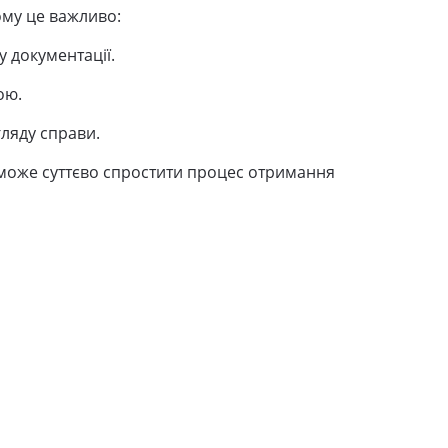
ому це важливо:
 документації.
ою.
гляду справи.
може суттєво спростити процес отримання