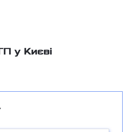
ТП у Києві
у