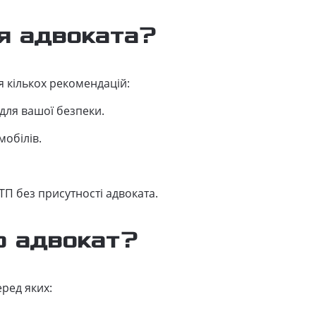
я адвоката?
я кількох рекомендацій:
для вашої безпеки.
мобілів.
П без присутності адвоката.
о адвокат?
ред яких: